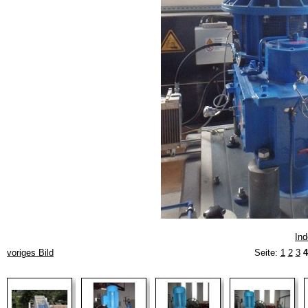
Ind
voriges Bild
Seite:
1
2
3
4